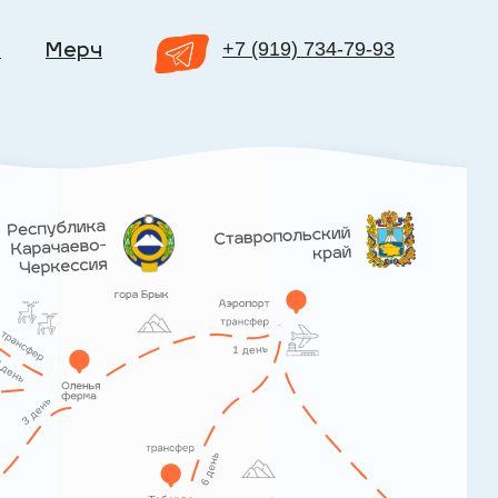
+7 (919) 734-79-93
а
Мерч