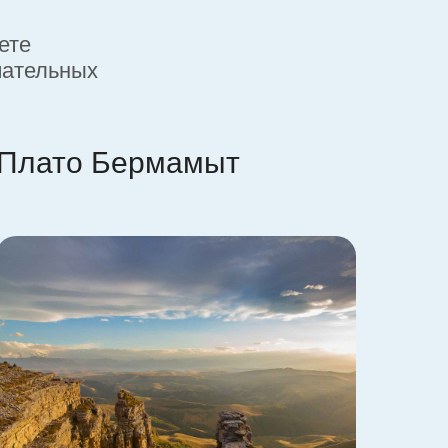
ете
чательных
Плато Бермамыт