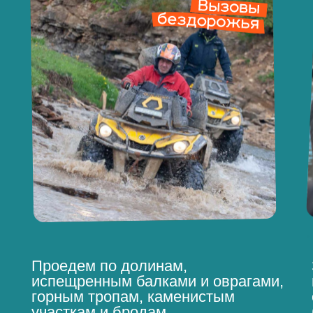
Проедем по долинам,
испещренным балками и оврагами,
горным тропам, каменистым
участкам и бродам.