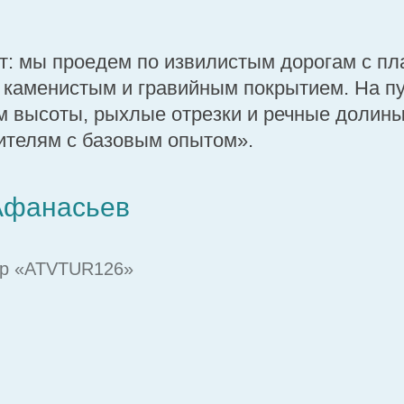
т: мы проедем по извилистым дорогам с п
 каменистым и гравийным покрытием. На пу
м высоты, рыхлые отрезки и речные долин
ителям с базовым опытом».
Афанасьев
ер «ATVTUR126»