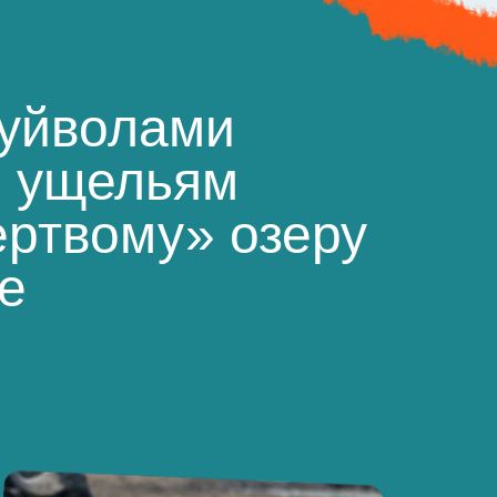
буйволами
м ущельям
ертвому» озеру
е