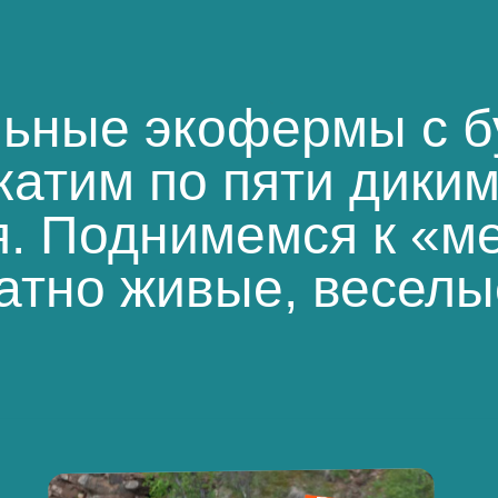
льные экофермы с 
катим по пяти дики
я. Поднимемся к «м
атно живые, веселы